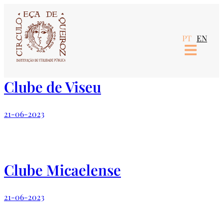
Saltar
para
PT
EN
o
conteúdo
Clube de Viseu
21-06-2023
Clube Micaelense
21-06-2023